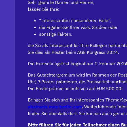
Sehr geehrte Damen und Herren,
fassen Sie Ihre:
“interessanten / besonderen Fälle”,
die Ergebnisse Ihrer wiss. Studien oder
sonstige Fakten,
die Sie als interessant für Ihre Kollegen betrac
Sie dies als Poster beim AGE Kongress 2024.
Die Einreichungsfrist beginnt am 1. Februar 20
Das Gutachtergremium wird im Rahmen der Poste
Uhr) 3 Poster prämieren, die Preisverleihung fin
Die Posterprämie beläuft sich auf EUR 500,00!
Bringen Sie sich und Ihr interessantes Thema/Spe
abstracts.mes-berlin.com
.
Weiterführende Inform
finden Sie ebenfalls dort. Sie können auch gerne
Bitte führen Sie für jeden Teilnehmer einen 