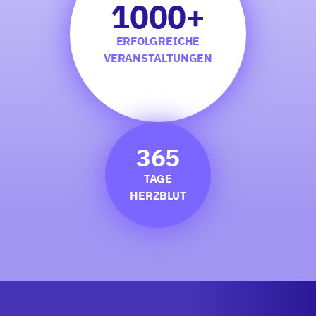
1000+
ERFOLGREICHE
VERANSTALTUNGEN
365
TAGE
HERZBLUT